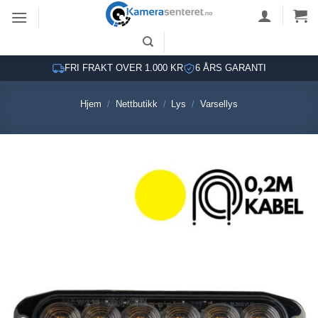
Skip
to
content
FRI FRAKT OVER 1.000 KR
6 ÅRS GARANTI
Hjem
/
Nettbutikk
/
Lys
/
Varsellys