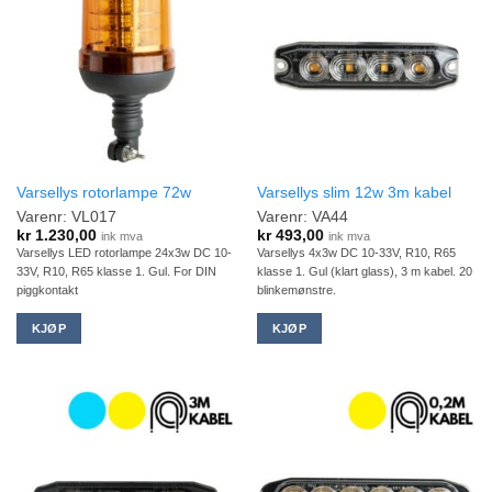
Varsellys rotorlampe 72w
Varsellys slim 12w 3m kabel
Varenr: VL017
Varenr: VA44
kr
1.230,00
kr
493,00
ink mva
ink mva
Varsellys LED rotorlampe 24x3w DC 10-
Varsellys 4x3w DC 10-33V, R10, R65
33V, R10, R65 klasse 1. Gul. For DIN
klasse 1. Gul (klart glass), 3 m kabel. 20
piggkontakt
blinkemønstre.
KJØP
KJØP