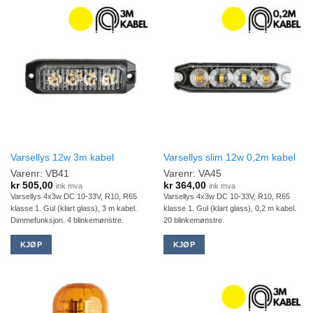
Varsellys 12w 3m kabel
Varsellys slim 12w 0,2m kabel
Varenr: VB41
Varenr: VA45
kr
505,00
kr
364,00
ink mva
ink mva
Varsellys 4x3w DC 10-33V, R10, R65
Varsellys 4x3w DC 10-33V, R10, R65
klasse 1. Gul (klart glass), 3 m kabel.
klasse 1. Gul (klart glass), 0,2 m kabel.
Dimmefunksjon. 4 blinkemønstre.
20 blinkemønstre.
KJØP
KJØP