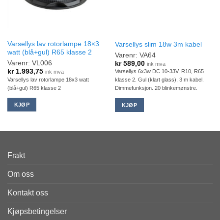
Varsellys lav rotorlampe 18×3
Varsellys slim 18w 3m kabel
watt (blå+gul) R65 klasse 2
Varenr: VA64
Varenr: VL006
kr
589,00
ink mva
kr
1.993,75
Varsellys 6x3w DC 10-33V, R10, R65
ink mva
Varsellys lav rotorlampe 18x3 watt
klasse 2. Gul (klart glass), 3 m kabel.
(blå+gul) R65 klasse 2
Dimmefunksjon. 20 blinkemønstre.
KJØP
KJØP
Frakt
Om oss
Kontakt oss
Kjøpsbetingelser