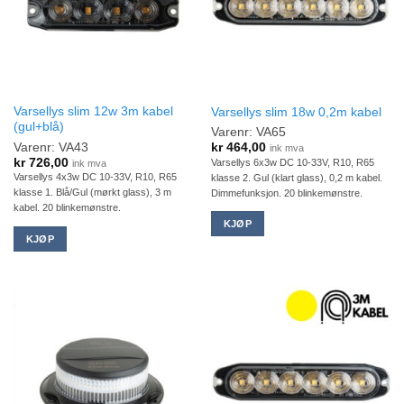
Varsellys slim 12w 3m kabel
Varsellys slim 18w 0,2m kabel
(gul+blå)
Varenr: VA65
Varenr: VA43
kr
464,00
ink mva
kr
726,00
Varsellys 6x3w DC 10-33V, R10, R65
ink mva
Varsellys 4x3w DC 10-33V, R10, R65
klasse 2. Gul (klart glass), 0,2 m kabel.
klasse 1. Blå/Gul (mørkt glass), 3 m
Dimmefunksjon. 20 blinkemønstre.
kabel. 20 blinkemønstre.
KJØP
KJØP