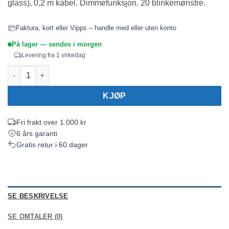
glass), 0,2 m kabel. Dimmefunksjon. 20 blinkemønstre.
Faktura, kort eller Vipps – handle med eller uten konto
På lager — sendes i morgen
Levering fra 1 virkedag
Varsellys slim 18w 0,2m kabel antall
KJØP
Fri frakt over 1.000 kr
6 års garanti
Gratis retur i 60 dager
SE BESKRIVELSE
SE OMTALER (0)